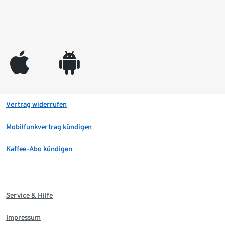
appleinc
android
Vertrag widerrufen
Mobilfunkvertrag kündigen
Kaffee-Abo kündigen
Service & Hilfe
Impressum