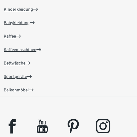
Kinderkleidung
Babykleidung
Kaffee
Kaffeemaschinen
Bettwäsche
Sportgeräte
Balkonmöbel
facebook
youtube
pinterest
instagram