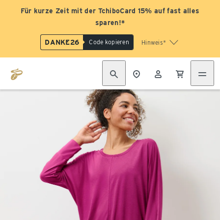
Für kurze Zeit mit der TchiboCard 15% auf fast alles
sparen!*
DANKE26
Code kopieren
Hinweis*