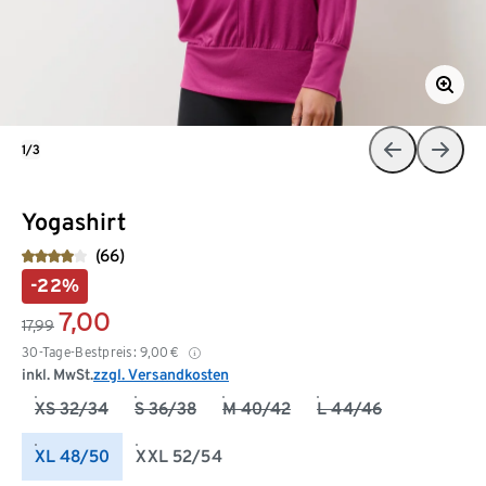
1/3
Yogashirt
(66)
-22%
7,00
17,99
30-Tage-Bestpreis:
9,00
€
inkl. MwSt.
zzgl. Versandkosten
XS 32/34
S 36/38
M 40/42
L 44/46
XL 48/50
XXL 52/54