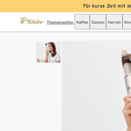
Für kurze Zeit mit d
Themenwelten
Kaffee
Damen
Herren
Kin