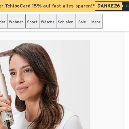
er TchiboCard 15% auf fast alles sparen!*
DANKE26
C
der
Wohnen
Sport
Wäsche
Schlafen
Sale
Mehr