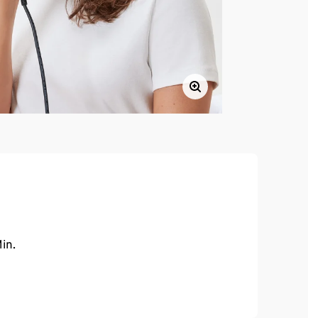
in.
lingergebnisse:
 Adaptionsaufsatz