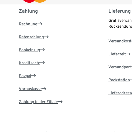
Zahlung
Lieferung
Gratisversan
Rechnung
Rücksendung
Ratenzahlung
Versandkost
Bankeinzug
Lieferzeit
Kreditkarte
Versandpart
Paypal
Packstation
Vorauskasse
Lieferadress
Zahlung in der Filiale