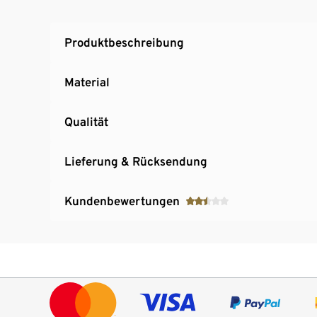
Diffusor für lockige Haare
2 Lockenstäbe, rechts- und linksdrehend mit
Produktbeschreibung
Einfacher Wechsel der Aufsätze per Knopfdr
360°-Kabelgelenk: erleichterte Handhabung, 
Material
Qualität
Lieferung & Rücksendung
Kundenbewertungen