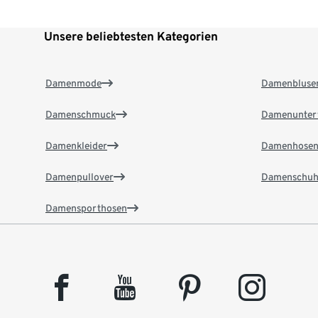
Unsere beliebtesten Kategorien
Damenmode
Damenbluse
Damenschmuck
Damenunter
Damenkleider
Damenhose
Damenpullover
Damenschuh
Damensporthosen
facebook
youtube
pinterest
instagram