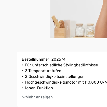
Bestellnummer: 202574
Für unterschiedliche Stylingbedürfnisse
3 Temperaturstufen
3 Geschwindigkeitseinstellungen
Hochgeschwindigkeitsmotor mit 110.000 U/M
Ionen-Funktion
5 unterschiedliche Aufsätze für optimale Sty
Mehr anzeigen
Präzisionsdüse zum Trocknen der Haare mit
Flachbürste zum Glätten der Haare