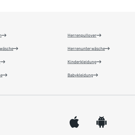
n
Herrenpullover
wäsche
Herrenunterwäsche
n
Kinderkleidung
e
Babykleidung
appleinc
android