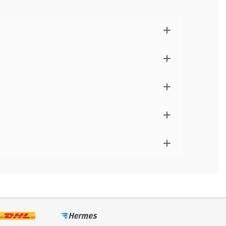
 Coanda Effekt
uck
da das Kabel nicht stört