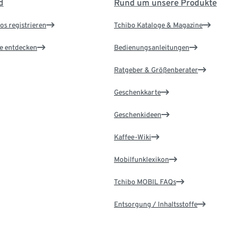
d
Rund um unsere Produkte
os registrieren
Tchibo Kataloge & Magazine
le entdecken
Bedienungsanleitungen
Ratgeber & Größenberater
Geschenkkarte
Geschenkideen
Kaffee-Wiki
Mobilfunklexikon
Tchibo MOBIL FAQs
Entsorgung / Inhaltsstoffe