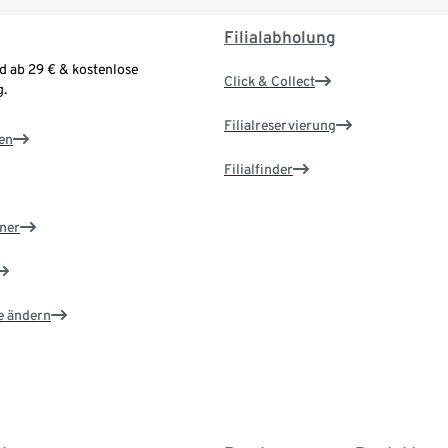
Filialabholung
d ab 29 € & kostenlose
Click & Collect
.
Filialreservierung
en
Filialfinder
ner
e ändern