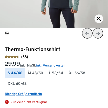
1/4
Thermo-Funktionsshirt
(58)
29,99
inkl. MwSt.
inkl. Versandkosten
S 44/46
M 48/50
L 52/54
XL 56/58
XXL 60/62
Richtige Größe ermitteln
Zur Zeit nicht verfügbar