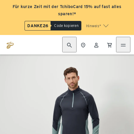
Für kurze Zeit mit der TchiboCard 15% auf fast alles
sparen!*
DANKE26
Code kopieren
Hinweis*