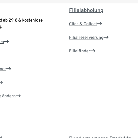
Filialabholung
d ab 29 € & kostenlose
Click & Collect
.
Filialreservierung
en
Filialfinder
ner
e ändern