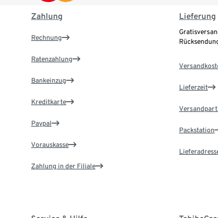
Zahlung
Lieferung
Gratisversan
Rechnung
Rücksendung
Ratenzahlung
Versandkost
Bankeinzug
Lieferzeit
Kreditkarte
Versandpart
Paypal
Packstation
Vorauskasse
Lieferadress
Zahlung in der Filiale