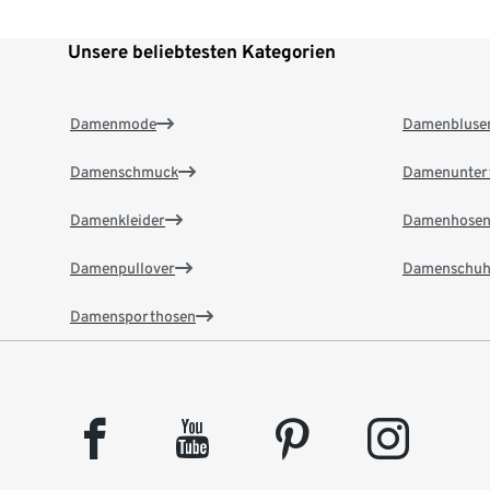
Unsere beliebtesten Kategorien
Damenmode
Damenbluse
Damenschmuck
Damenunter
Damenkleider
Damenhose
Damenpullover
Damenschuh
Damensporthosen
facebook
youtube
pinterest
instagram