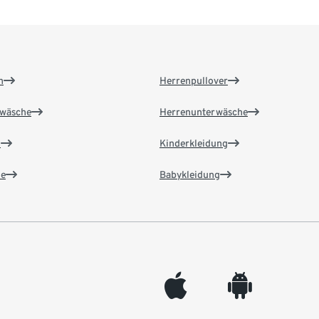
n
Herrenpullover
wäsche
Herrenunterwäsche
n
Kinderkleidung
e
Babykleidung
appleinc
android