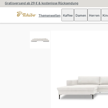
Gratisversand ab 29 € & kostenlose Rücksendung
Themenwelten
Kaffee
Damen
Herren
Kin