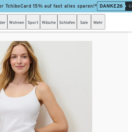
er TchiboCard 15% auf fast alles sparen!*
DANKE26
C
der
Wohnen
Sport
Wäsche
Schlafen
Sale
Mehr