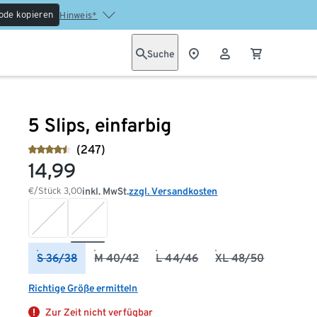
ode kopieren
Hinweis*
Suche
5 Slips, einfarbig
(247)
14,99
€/Stück
3,00
inkl. MwSt.
zzgl. Versandkosten
S 36/38
M 40/42
L 44/46
XL 48/50
Richtige Größe ermitteln
Zur Zeit nicht verfügbar