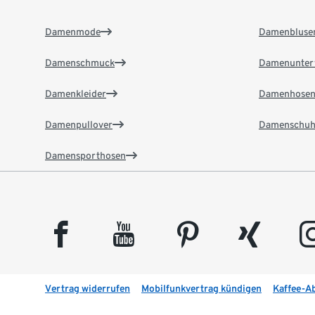
Damenmode
Damenbluse
Damenschmuck
Damenunter
Damenkleider
Damenhose
Damenpullover
Damenschuh
Damensporthosen
facebook
youtube
pinterest
xing
insta
Vertrag widerrufen
Mobilfunkvertrag kündigen
Kaffee-A