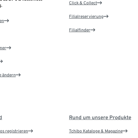
Click & Collect
.
Filialreservierung
en
Filialfinder
ner
e ändern
d
Rund um unsere Produkte
os registrieren
Tchibo Kataloge & Magazine