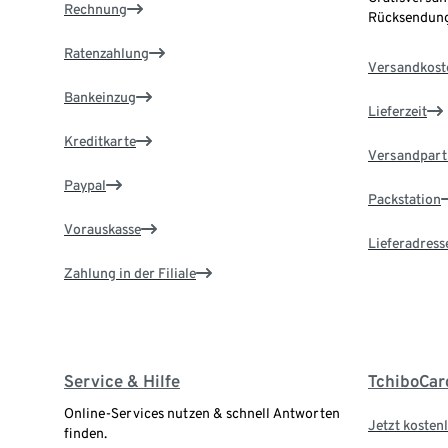
Rechnung
Rücksendung
Ratenzahlung
Versandkost
Bankeinzug
Lieferzeit
Kreditkarte
Versandpart
Paypal
Packstation
Vorauskasse
Lieferadress
Zahlung in der Filiale
Service & Hilfe
TchiboCar
Online-Services nutzen & schnell Antworten
Jetzt kostenl
finden.