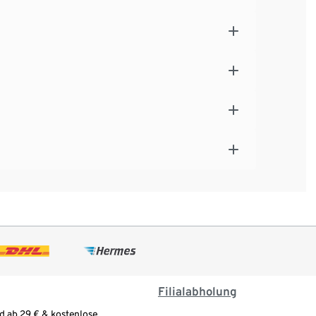
Filialabholung
d ab 29 € & kostenlose