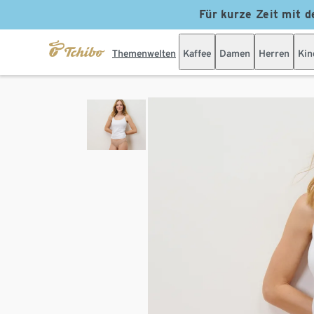
Für kurze Zeit mit d
Themenwelten
Kaffee
Damen
Herren
Kin