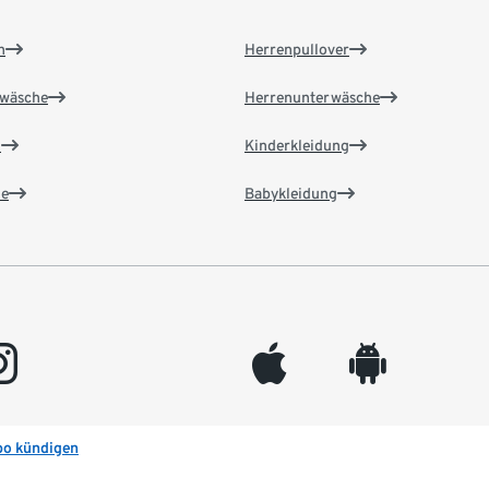
n
Herrenpullover
wäsche
Herrenunterwäsche
n
Kinderkleidung
e
Babykleidung
gram
appleinc
android
bo kündigen