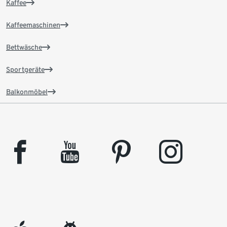
Kaffee
Kaffeemaschinen
Bettwäsche
Sportgeräte
Balkonmöbel
facebook
youtube
pinterest
instagram