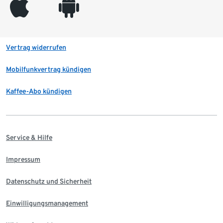
appleinc
android
Vertrag widerrufen
Mobilfunkvertrag kündigen
Kaffee-Abo kündigen
Service & Hilfe
Impressum
Datenschutz und Sicherheit
Einwilligungsmanagement