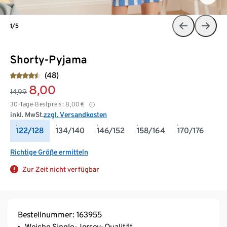
1/5
Shorty-Pyjama
(48)
8,00
14,99
30-Tage-Bestpreis:
8,00
€
inkl. MwSt.
zzgl. Versandkosten
122/128
134/140
146/152
158/164
170/176
Richtige Größe ermitteln
Zur Zeit nicht verfügbar
Bestellnummer: 163955
Weiche Single-Jersey-Qualität