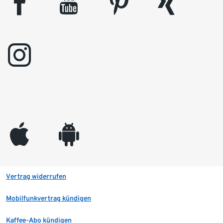
facebook
youtube
pinterest
xing
instagram
appleinc
android
Vertrag widerrufen
Mobilfunkvertrag kündigen
Kaffee-Abo kündigen