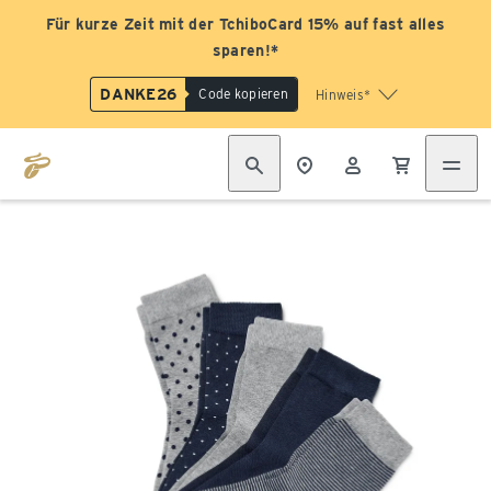
Für kurze Zeit mit der TchiboCard 15% auf fast alles
sparen!*
DANKE26
Code kopieren
Hinweis*