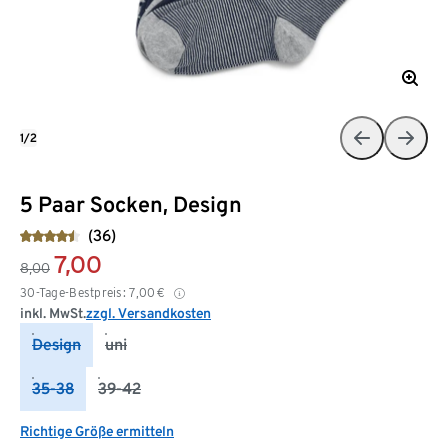
1/2
5 Paar Socken, Design
(36)
7,00
8,00
30-Tage-Bestpreis:
7,00
€
inkl. MwSt.
zzgl. Versandkosten
Design
uni
35-38
39-42
Richtige Größe ermitteln