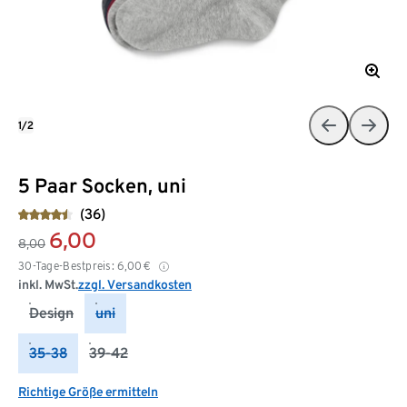
1/2
5 Paar Socken, uni
(36)
6,00
8,00
30-Tage-Bestpreis:
6,00
€
inkl. MwSt.
zzgl. Versandkosten
Design
uni
35-38
39-42
Richtige Größe ermitteln