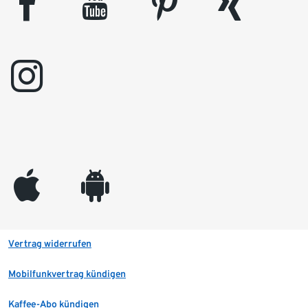
facebook
youtube
pinterest
xing
instagram
appleinc
android
Vertrag widerrufen
Mobilfunkvertrag kündigen
Kaffee-Abo kündigen