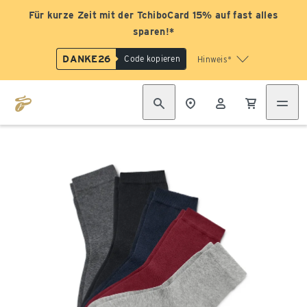
Für kurze Zeit mit der TchiboCard 15% auf fast alles
sparen!*
DANKE26
Code kopieren
Hinweis*