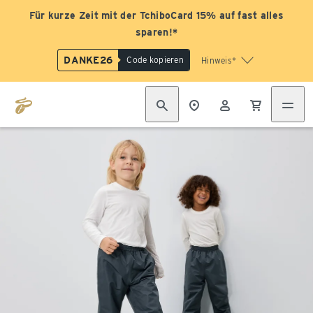
Für kurze Zeit mit der TchiboCard 15% auf fast alles
sparen!*
DANKE26
Code kopieren
Hinweis*