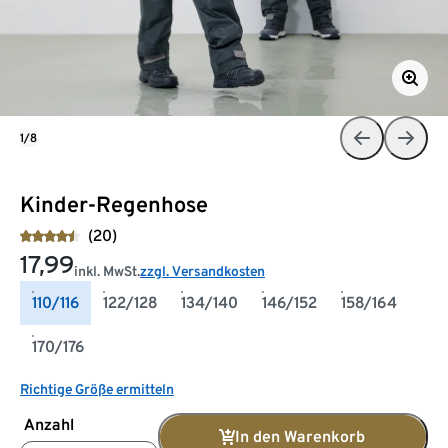
1/8
Kinder-Regenhose
(20)
17,99
inkl. MwSt.
zzgl. Versandkosten
110/116
122/128
134/140
146/152
158/164
170/176
Richtige Größe ermitteln
Anzahl
In den Warenkorb