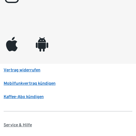
appleinc
android
Vertrag widerrufen
Mobilfunkvertrag kündigen
Kaffee-Abo kündigen
Service & Hilfe