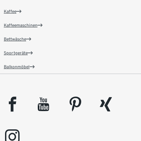
Kaffee
Kaffeemaschinen
Bettwäsche
Sportgeräte
Balkonmöbel
facebook
youtube
pinterest
xing
instagram