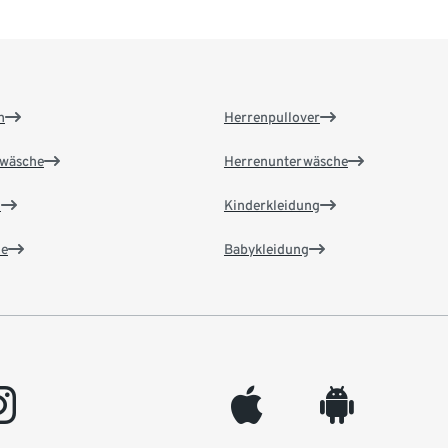
n
Herrenpullover
wäsche
Herrenunterwäsche
n
Kinderkleidung
e
Babykleidung
gram
appleinc
android