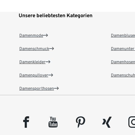
Unsere beliebtesten Kategorien
Damenmode
Damenbluse
Damenschmuck
Damenunter
Damenkleider
Damenhose
Damenpullover
Damenschuh
Damensporthosen
facebook
youtube
pinterest
xing
insta