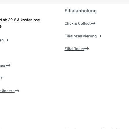
Filialabholung
d ab 29 € & kostenlose
Click & Collect
.
Filialreservierung
en
Filialfinder
ner
e ändern