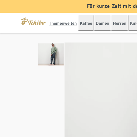
Für kurze Zeit mit d
Themenwelten
Kaffee
Damen
Herren
Kin