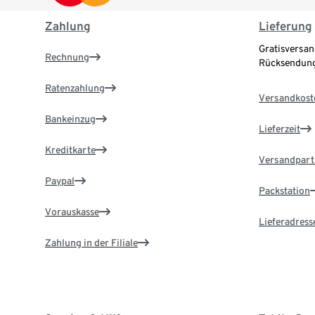
Zahlung
Lieferung
Gratisversan
Rechnung
Rücksendung
Ratenzahlung
Versandkost
Bankeinzug
Lieferzeit
Kreditkarte
Versandpart
Paypal
Packstation
Vorauskasse
Lieferadress
Zahlung in der Filiale