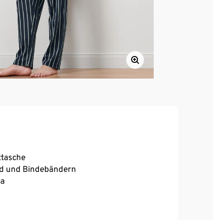
ttasche
und und Bindebändern
ca