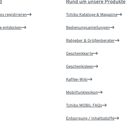
d
Rund um unsere Produkte
os registrieren
Tchibo Kataloge & Magazine
le entdecken
Bedienungsanleitungen
Ratgeber & Größenberater
Geschenkkarte
Geschenkideen
Kaffee-Wiki
Mobilfunklexikon
Tchibo MOBIL FAQs
Entsorgung / Inhaltsstoffe