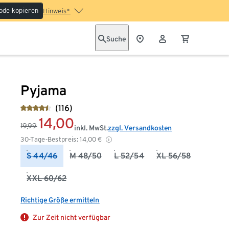
ode kopieren
Hinweis*
Suche
Pyjama
(116)
14,00
19,99
inkl. MwSt.
zzgl. Versandkosten
30-Tage-Bestpreis:
14,00
€
S 44/46
M 48/50
L 52/54
XL 56/58
XXL 60/62
Richtige Größe ermitteln
Zur Zeit nicht verfügbar