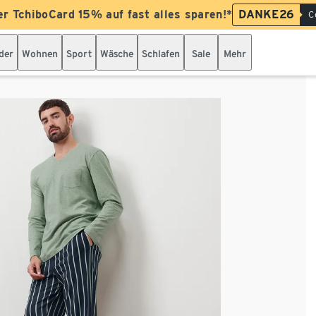
er TchiboCard 15% auf fast alles sparen!*
DANKE26
C
der
Wohnen
Sport
Wäsche
Schlafen
Sale
Mehr