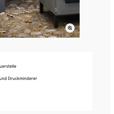
uerstelle
n und Druckminderer
tsglas-Scheiben
mit einer Höhe von 47 cm (nicht im