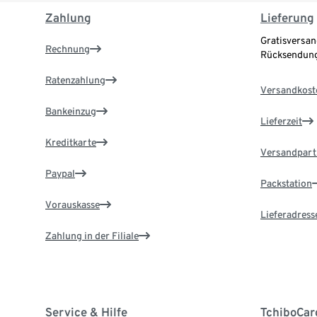
Zahlung
Lieferung
Gratisversan
Rechnung
Rücksendung
Ratenzahlung
Versandkost
Bankeinzug
Lieferzeit
Kreditkarte
Versandpart
Paypal
Packstation
Vorauskasse
Lieferadress
Zahlung in der Filiale
Service & Hilfe
TchiboCar