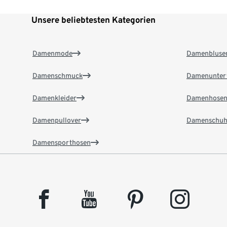
Unsere beliebtesten Kategorien
Damenmode
Damenbluse
Damenschmuck
Damenunter
Damenkleider
Damenhose
Damenpullover
Damenschuh
Damensporthosen
facebook
youtube
pinterest
instagram