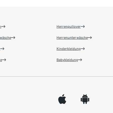
n
Herrenpullover
wäsche
Herrenunterwäsche
n
Kinderkleidung
e
Babykleidung
appleinc
android