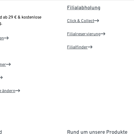
Filialabholung
d ab 29 € & kostenlose
Click & Collect
.
Filialreservierung
en
Filialfinder
ner
e ändern
d
Rund um unsere Produkte