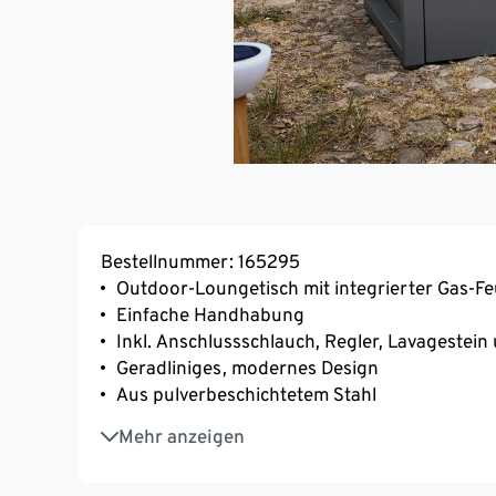
Bestellnummer: 165295
Outdoor-Loungetisch mit integrierter Gas-Fe
Einfache Handhabung
Inkl. Anschlussschlauch, Regler, Lavagestei
Geradliniges, modernes Design
Aus pulverbeschichtetem Stahl
Flammenschutz durch 4 gehärtete Sicherhei
Mehr anzeigen
Feuerstelle mittig, betrieben durch Gas
Geeignet für Propan-Gasflaschen bis zu 5 kg 