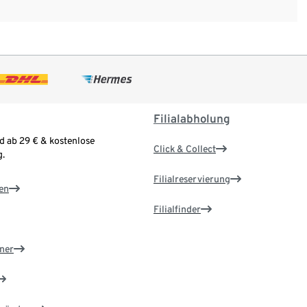
Filialabholung
d ab 29 € & kostenlose
Click & Collect
.
Filialreservierung
en
Filialfinder
ner