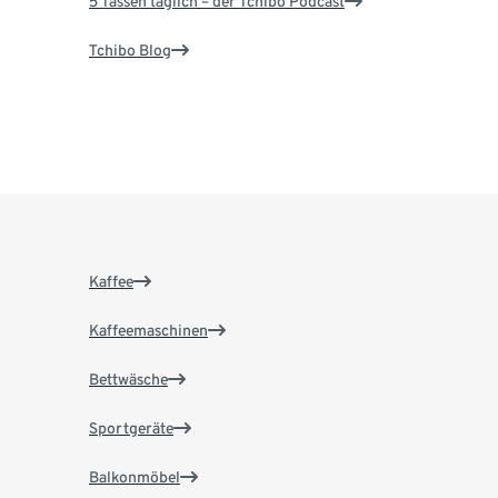
5 Tassen täglich – der Tchibo Podcast
Tchibo Blog
Kaffee
Kaffeemaschinen
Bettwäsche
Sportgeräte
Balkonmöbel