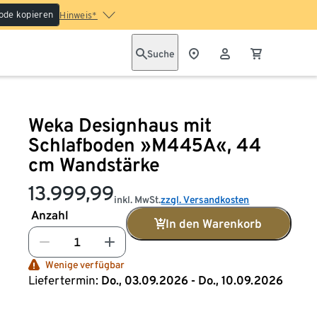
ode kopieren
Hinweis*
Suche
Weka Designhaus mit
Schlafboden »M445A«, 44
cm Wandstärke
13.999,99
inkl. MwSt.
zzgl. Versandkosten
Anzahl
In den Warenkorb
Wenige verfügbar
Liefertermin:
Do., 03.09.2026 - Do., 10.09.2026