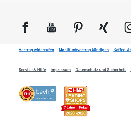
facebook
youtube
pinterest
xing
insta
Vertrag widerrufen
Mobilfunkvertrag kündigen
Kaffee-A
Service & Hilfe
Impressum
Datenschutz und Sicherheit