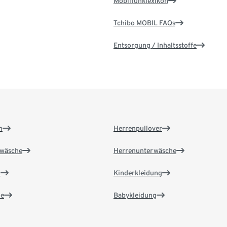
Mobilfunklexikon
Tchibo MOBIL FAQs
Entsorgung / Inhaltsstoffe
n
Herrenpullover
wäsche
Herrenunterwäsche
n
Kinderkleidung
e
Babykleidung