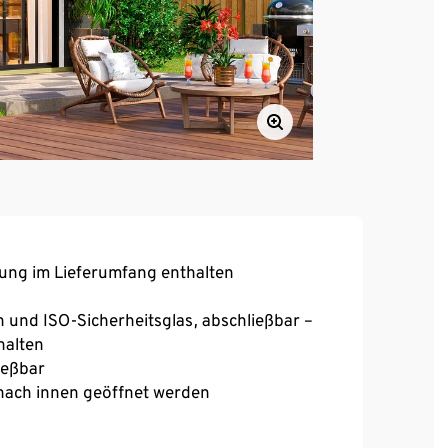
kung im Lieferumfang enthalten
und ISO-Sicherheitsglas, abschließbar –
halten
ießbar
 nach innen geöffnet werden
-Fassadenfarbe
ebigkeit und Stabilität