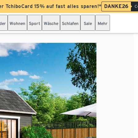
er TchiboCard 15% auf fast alles sparen!*
DANKE26
C
der
Wohnen
Sport
Wäsche
Schlafen
Sale
Mehr