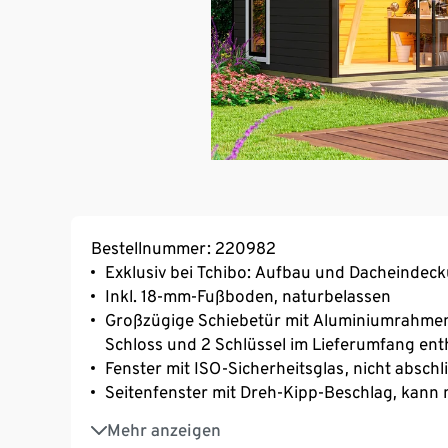
Bestellnummer: 220982
Exklusiv bei Tchibo: Aufbau und Dacheindec
Inkl. 18-mm-Fußboden, naturbelassen
Großzügige Schiebetür mit Aluminiumrahmen 
Schloss und 2 Schlüssel im Lieferumfang ent
Fenster mit ISO-Sicherheitsglas, nicht abschl
Seitenfenster mit Dreh-Kipp-Beschlag, kann
100% Holzschutz durch graphitgraue Außen
Mehr anzeigen
NEU: Aluminium-Hauskanten für erhöhte Langl