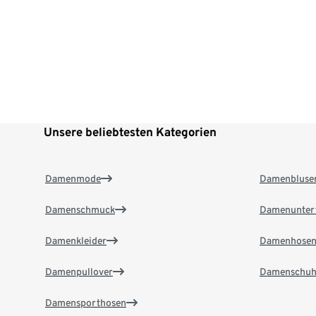
Unsere beliebtesten Kategorien
Damenmode
Damenbluse
Damenschmuck
Damenunter
Damenkleider
Damenhose
Damenpullover
Damenschuh
Damensporthosen