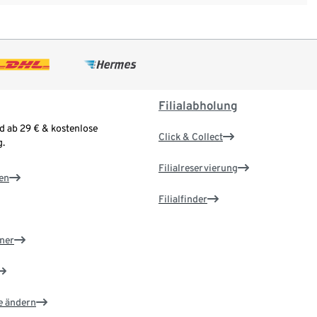
Filialabholung
d ab 29 € & kostenlose
Click & Collect
.
Filialreservierung
en
Filialfinder
ner
e ändern