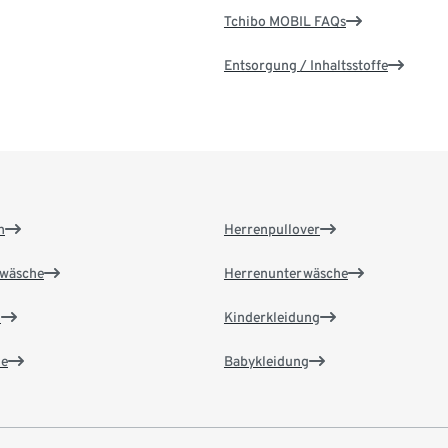
Tchibo MOBIL FAQs
Entsorgung / Inhaltsstoffe
n
Herrenpullover
wäsche
Herrenunterwäsche
n
Kinderkleidung
e
Babykleidung