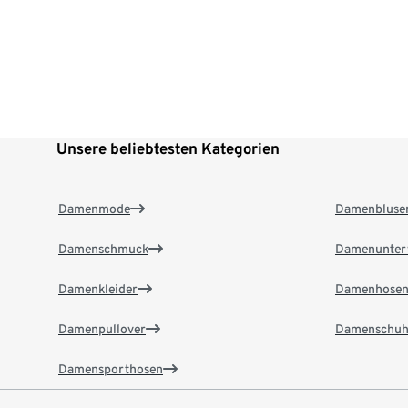
Unsere beliebtesten Kategorien
Damenmode
Damenbluse
Damenschmuck
Damenunter
Damenkleider
Damenhose
Damenpullover
Damenschuh
Damensporthosen