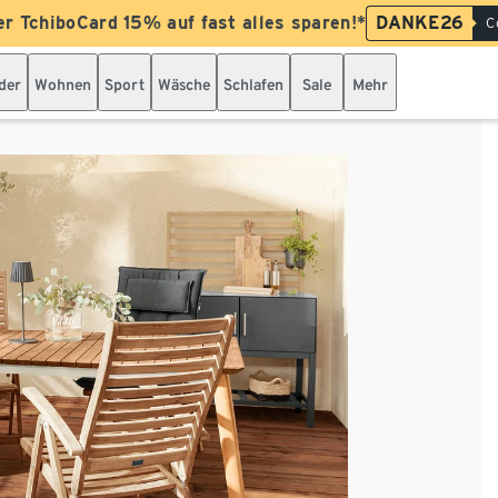
er TchiboCard 15% auf fast alles sparen!*
DANKE26
C
der
Wohnen
Sport
Wäsche
Schlafen
Sale
Mehr