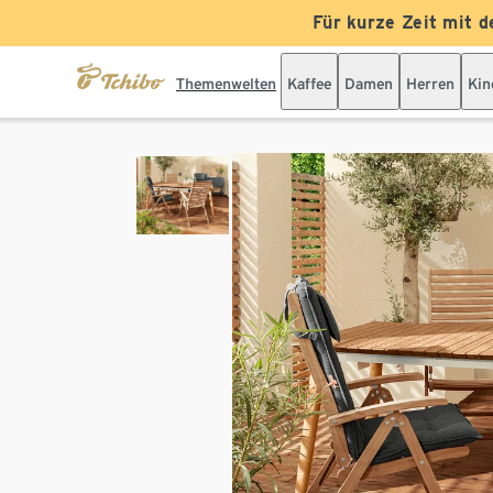
Für kurze Zeit mit d
Themenwelten
Kaffee
Damen
Herren
Kin