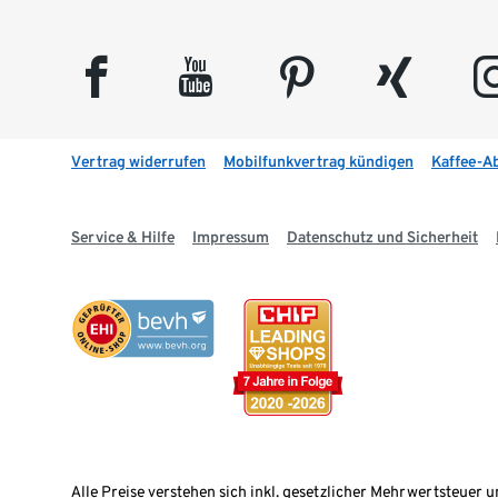
facebook
youtube
pinterest
xing
insta
Vertrag widerrufen
Mobilfunkvertrag kündigen
Kaffee-A
Service & Hilfe
Impressum
Datenschutz und Sicherheit
Alle Preise verstehen sich inkl. gesetzlicher Mehrwertsteuer u