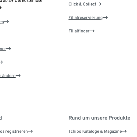
d ab 29 € & kostenlose
Click & Collect
.
Filialreservierung
en
Filialfinder
ner
e ändern
d
Rund um unsere Produkte
os registrieren
Tchibo Kataloge & Magazine