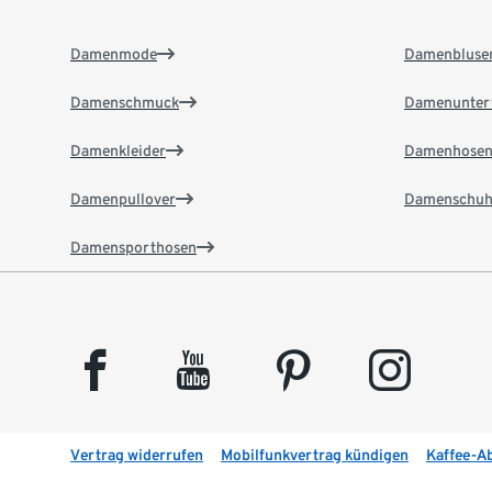
Damenmode
Damenbluse
Damenschmuck
Damenunter
Damenkleider
Damenhose
Damenpullover
Damenschuh
Damensporthosen
facebook
youtube
pinterest
instagram
Vertrag widerrufen
Mobilfunkvertrag kündigen
Kaffee-A