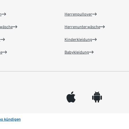
n
Herrenpullover
wäsche
Herrenunterwäsche
n
Kinderkleidung
e
Babykleidung
appleinc
android
bo kündigen