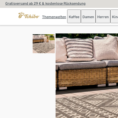
Gratisversand ab 29 € & kostenlose Rücksendung
Themenwelten
Kaffee
Damen
Herren
Kin