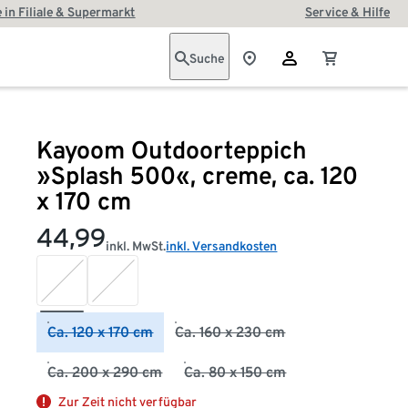
 in Filiale & Supermarkt
Service & Hilfe
Suche
Kayoom Outdoorteppich
»Splash 500«, creme, ca. 120
x 170 cm
44,99
inkl. MwSt.
inkl. Versandkosten
Ca. 120 x 170 cm
Ca. 160 x 230 cm
Ca. 200 x 290 cm
Ca. 80 x 150 cm
Zur Zeit nicht verfügbar