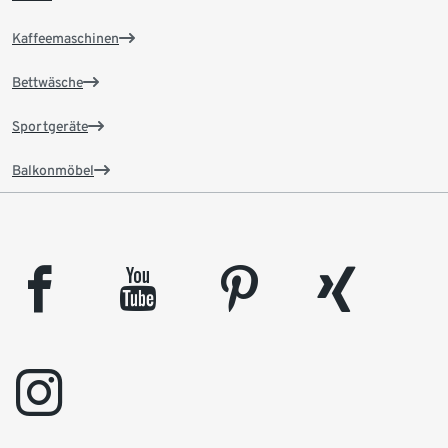
Kaffeemaschinen
Bettwäsche
Sportgeräte
Balkonmöbel
facebook
youtube
pinterest
xing
instagram