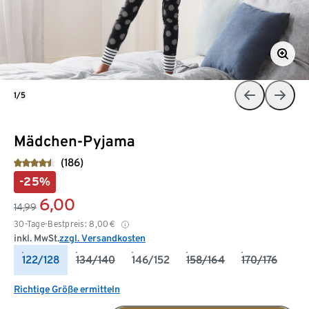
1/5
Mädchen-Pyjama
(186)
-25%
6,00
14,99
30-Tage-Bestpreis:
8,00
€
inkl. MwSt.
zzgl. Versandkosten
122/128
134/140
146/152
158/164
170/176
Richtige Größe ermitteln