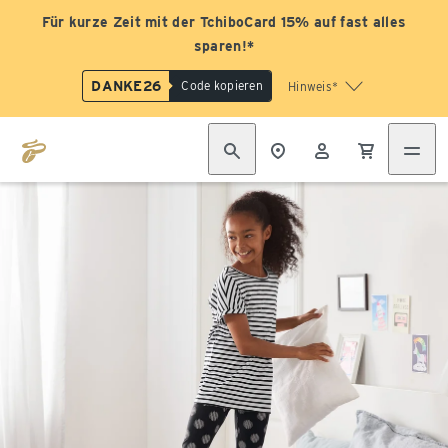
Für kurze Zeit mit der TchiboCard 15% auf fast alles
sparen!*
DANKE26
Code kopieren
Hinweis*