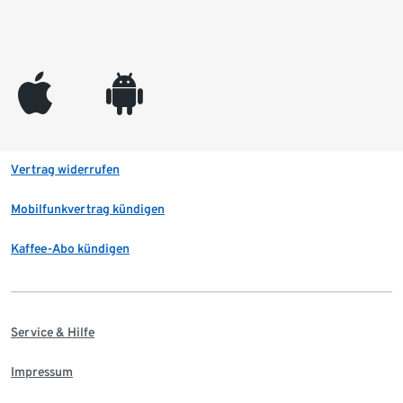
appleinc
android
Vertrag widerrufen
Mobilfunkvertrag kündigen
Kaffee-Abo kündigen
Service & Hilfe
Impressum