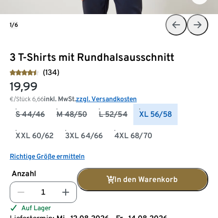
1/6
3 T-Shirts mit Rundhalsausschnitt
(134)
19,99
inkl. MwSt.
zzgl. Versandkosten
€/Stück
6,66
S 44/46
M 48/50
L 52/54
XL 56/58
XXL 60/62
3XL 64/66
4XL 68/70
Richtige Größe ermitteln
Anzahl
In den Warenkorb
Auf Lager