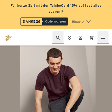
Für kurze Zeit mit der TchiboCard 15% auf fast alles
sparen!*
DANKE26
Code kopieren
Hinweis*