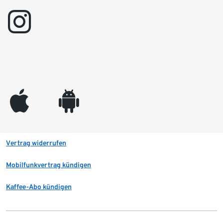
instagram
appleinc
android
Vertrag widerrufen
Mobilfunkvertrag kündigen
Kaffee-Abo kündigen