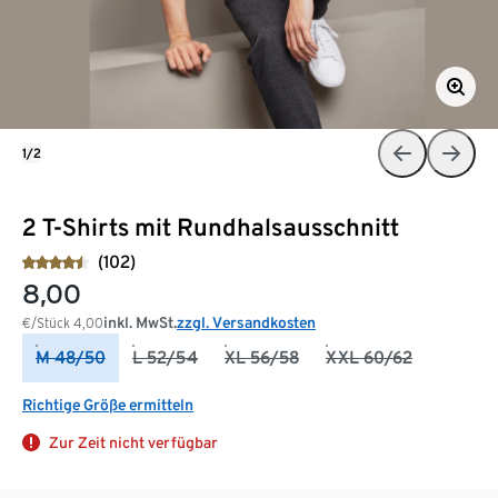
1/2
2 T-Shirts mit Rundhalsausschnitt
(102)
8,00
inkl. MwSt.
zzgl. Versandkosten
€/Stück
4,00
M 48/50
L 52/54
XL 56/58
XXL 60/62
Richtige Größe ermitteln
Zur Zeit nicht verfügbar