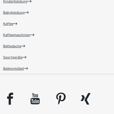
Kinderkleidung
Babykleidung
Kaffee
Kaffeemaschinen
Bettwäsche
Sportgeräte
Balkonmöbel
facebook
youtube
pinterest
xing