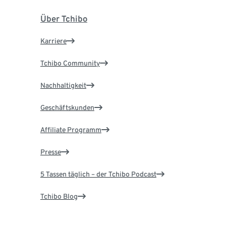
Über Tchibo
Karriere
Tchibo Community
Nachhaltigkeit
Geschäftskunden
Affiliate Programm
Presse
5 Tassen täglich – der Tchibo Podcast
Tchibo Blog