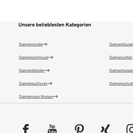
Unsere beliebtesten Kategorien
Damenmode
Damenbluse
Damenschmuck
Damenunter
Damenkleider
Damenhose
Damenpullover
Damenschuh
Damensporthosen
facebook
youtube
pinterest
xing
insta