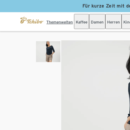
Für kurze Zeit mit d
Themenwelten
Kaffee
Damen
Herren
Kin