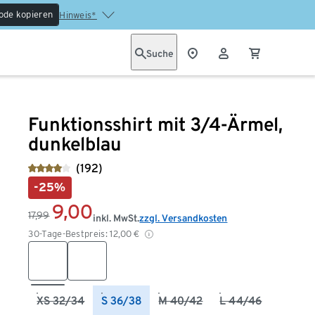
ode kopieren
Hinweis*
Suche
Funktionsshirt mit 3/4-Ärmel,
dunkelblau
(192)
-25%
9,00
17,99
inkl. MwSt.
zzgl. Versandkosten
30-Tage-Bestpreis:
12,00
€
XS 32/34
S 36/38
M 40/42
L 44/46