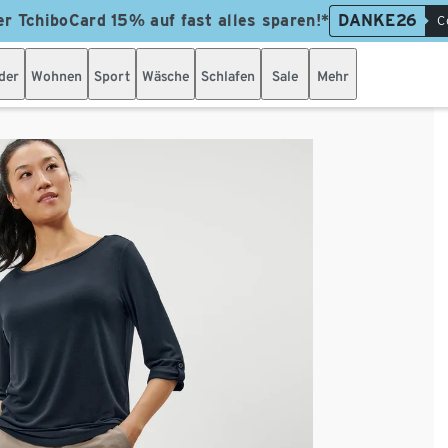
er TchiboCard 15% auf fast alles sparen!*
DANKE26
C
der
Wohnen
Sport
Wäsche
Schlafen
Sale
Mehr