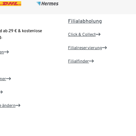
Filialabholung
d ab 29 € & kostenlose
Click & Collect
.
Filialreservierung
en
Filialfinder
ner
e ändern