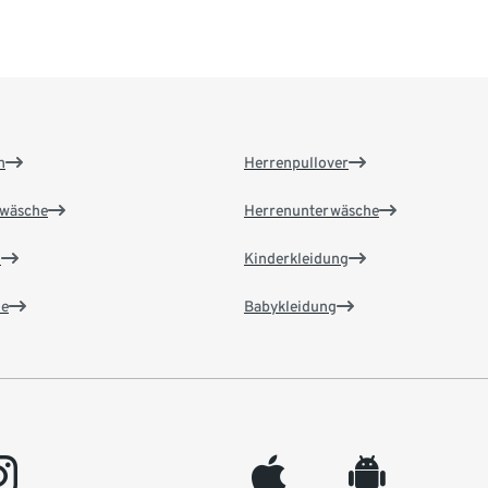
n
Herrenpullover
wäsche
Herrenunterwäsche
n
Kinderkleidung
e
Babykleidung
gram
appleinc
android