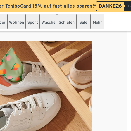
er TchiboCard 15% auf fast alles sparen!*
DANKE26
C
der
Wohnen
Sport
Wäsche
Schlafen
Sale
Mehr