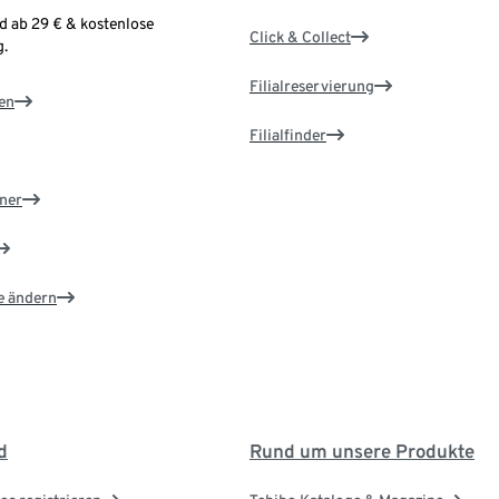
d ab 29 € & kostenlose
Click & Collect
.
Filialreservierung
en
Filialfinder
ner
e ändern
d
Rund um unsere Produkte