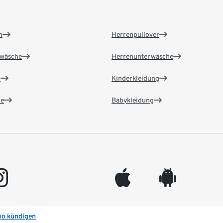
n
Herrenpullover
wäsche
Herrenunterwäsche
n
Kinderkleidung
e
Babykleidung
gram
appleinc
android
bo kündigen