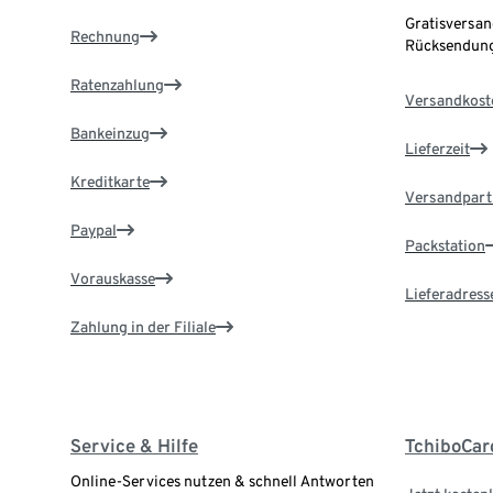
Gratisversan
Rechnung
Rücksendung
Ratenzahlung
Versandkost
Bankeinzug
Lieferzeit
Kreditkarte
Versandpart
Paypal
Packstation
Vorauskasse
Lieferadress
Zahlung in der Filiale
Service & Hilfe
TchiboCar
Online-Services nutzen & schnell Antworten