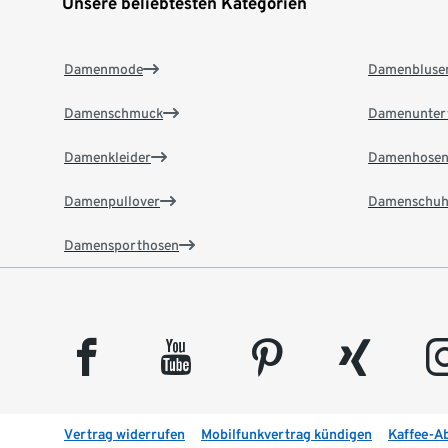
Unsere beliebtesten Kategorien
Damenmode
Damenbluse
Damenschmuck
Damenunter
Damenkleider
Damenhose
Damenpullover
Damenschuh
Damensporthosen
facebook
youtube
pinterest
xing
insta
Vertrag widerrufen
Mobilfunkvertrag kündigen
Kaffee-A