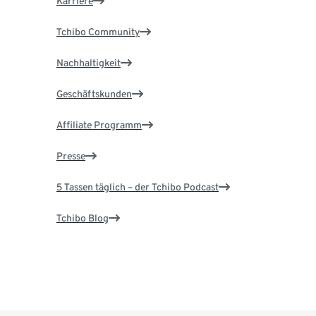
Karriere
Tchibo Community
Nachhaltigkeit
Geschäftskunden
Affiliate Programm
Presse
5 Tassen täglich – der Tchibo Podcast
Tchibo Blog