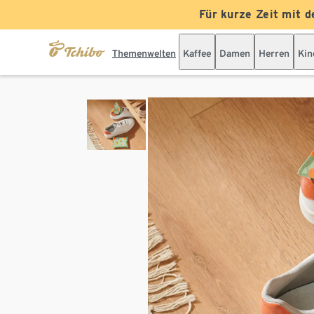
Für kurze Zeit mit d
Themenwelten
Kaffee
Damen
Herren
Kin