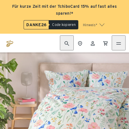
Für kurze Zeit mit der TchiboCard 15% auf fast alles
sparen!*
DANKE26
Code kopieren
Hinweis*