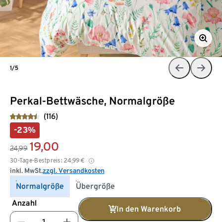
1/5
Perkal-Bettwäsche, Normalgröße
(116)
-23%
19,00
24,99
30-Tage-Bestpreis:
24,99
€
inkl. MwSt.
zzgl. Versandkosten
Normalgröße
Übergröße
Anzahl
In den Warenkorb