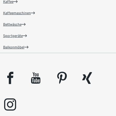
Kaffee
Kaffeemaschinen
Bettwäsche
Sportgeräte
Balkonmöbel
facebook
youtube
pinterest
xing
instagram