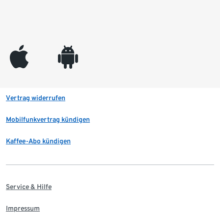
appleinc
android
Vertrag widerrufen
Mobilfunkvertrag kündigen
Kaffee-Abo kündigen
Service & Hilfe
Impressum