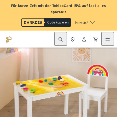
Für kurze Zeit mit der TchiboCard 15% auf fast alles
sparen!*
DANKE26
Code kopieren
Hinweis*