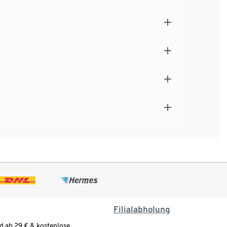
Filialabholung
d ab 29 € & kostenlose