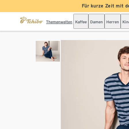
Für kurze Zeit mit d
Themenwelten
Kaffee
Damen
Herren
Kin