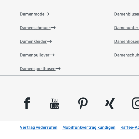
Damenmode
Damenbluse
Damenschmuck
Damenunter
Damenkleider
Damenhose
Damenpullover
Damenschuh
Damensporthosen
facebook
youtube
pinterest
xing
insta
Vertrag widerrufen
Mobilfunkvertrag kündigen
Kaffee-A