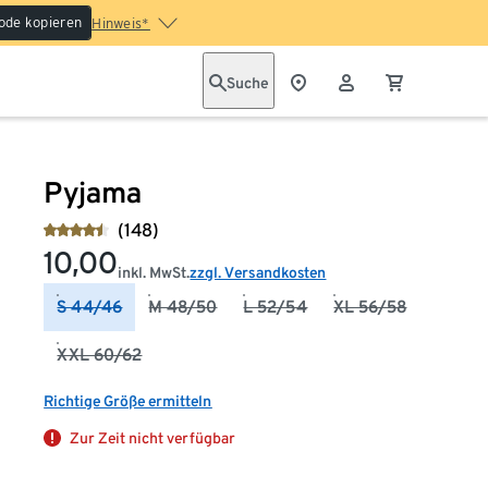
ode kopieren
Hinweis*
Suche
Pyjama
(148)
10,00
inkl. MwSt.
zzgl. Versandkosten
S 44/46
M 48/50
L 52/54
XL 56/58
XXL 60/62
Richtige Größe ermitteln
Zur Zeit nicht verfügbar