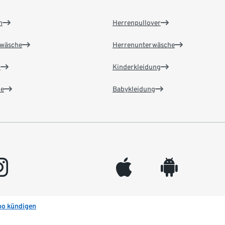
n
Herrenpullover
wäsche
Herrenunterwäsche
n
Kinderkleidung
e
Babykleidung
gram
appleinc
android
bo kündigen