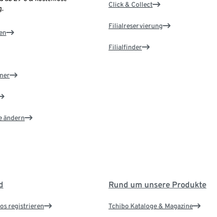
Click & Collect
.
Filialreservierung
en
Filialfinder
ner
e ändern
d
Rund um unsere Produkte
os registrieren
Tchibo Kataloge & Magazine