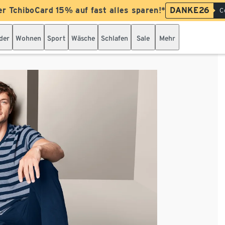
er TchiboCard 15% auf fast alles sparen!*
DANKE26
C
der
Wohnen
Sport
Wäsche
Schlafen
Sale
Mehr