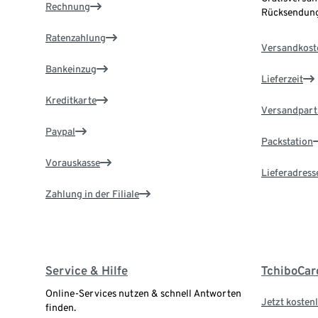
Rechnung
Rücksendung
Ratenzahlung
Versandkost
Bankeinzug
Lieferzeit
Kreditkarte
Versandpart
Paypal
Packstation
Vorauskasse
Lieferadress
Zahlung in der Filiale
Service & Hilfe
TchiboCar
Online-Services nutzen & schnell Antworten
Jetzt kostenl
finden.