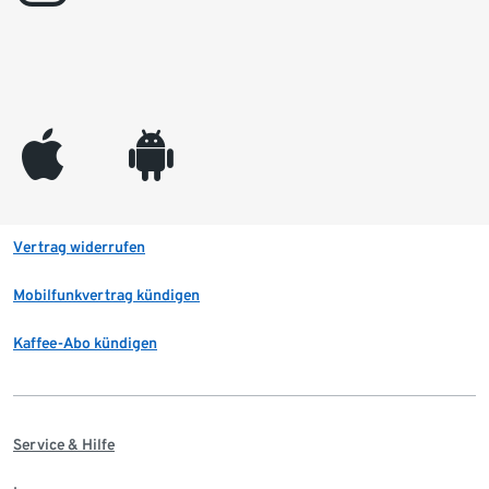
appleinc
android
Vertrag widerrufen
Mobilfunkvertrag kündigen
Kaffee-Abo kündigen
Service & Hilfe