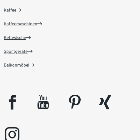
Kaffee
Kaffeemaschinen
Bettwäsche
Sportgeräte
Balkonmöbel
facebook
youtube
pinterest
xing
instagram