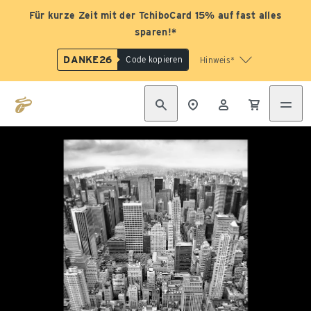
Für kurze Zeit mit der TchiboCard 15% auf fast alles
sparen!*
DANKE26
Code kopieren
Hinweis*