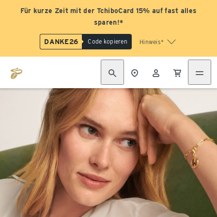
Für kurze Zeit mit der TchiboCard 15% auf fast alles
sparen!*
DANKE26
Code kopieren
Hinweis*