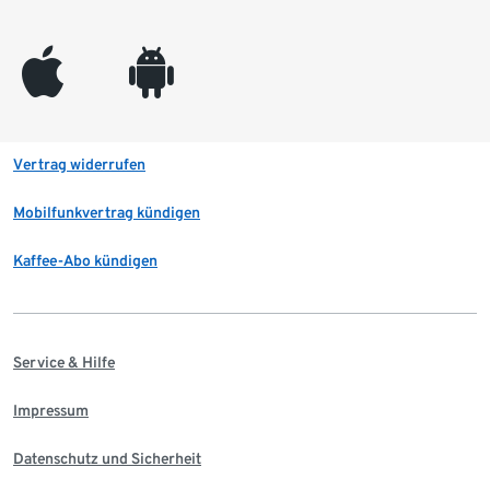
appleinc
android
Vertrag widerrufen
Mobilfunkvertrag kündigen
Kaffee-Abo kündigen
Service & Hilfe
Impressum
Datenschutz und Sicherheit