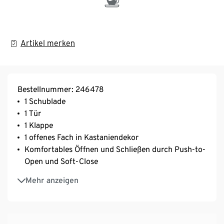
Artikel merken
Bestellnummer: 246478
1 Schublade
1 Tür
1 Klappe
1 offenes Fach in Kastaniendekor
Komfortables Öffnen und Schließen durch Push-to-
Open und Soft-Close
Klares, minimalistisches Design
Mehr anzeigen
Salbeigrün
Hergestellt in Europa
Ein Element unserer »Hygge«-Möbel-Serie