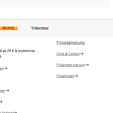
Filialabholung
d ab 29 € & kostenlose
Click & Collect
.
Filialreservierung
en
Filialfinder
ner
e ändern