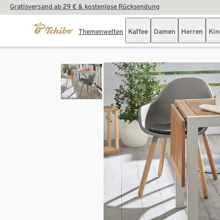
Gratisversand ab 29 € & kostenlose Rücksendung
Themenwelten
Kaffee
Damen
Herren
Kin