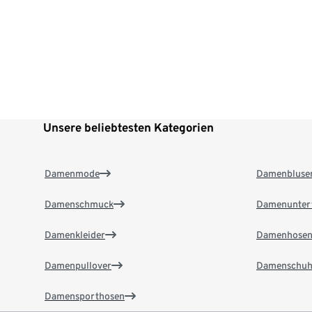
Unsere beliebtesten Kategorien
Damenmode
Damenbluse
Damenschmuck
Damenunter
Damenkleider
Damenhose
Damenpullover
Damenschuh
Damensporthosen