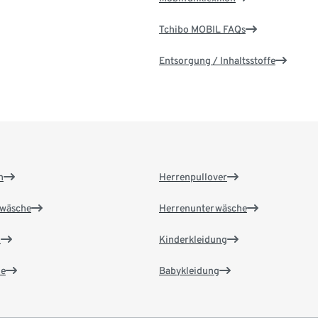
Tchibo MOBIL FAQs
Entsorgung / Inhaltsstoffe
n
Herrenpullover
wäsche
Herrenunterwäsche
n
Kinderkleidung
e
Babykleidung