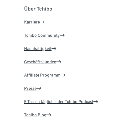
Über Tchibo
Karriere
Tchibo Community
Nachhaltigkeit
Geschäftskunden
Affiliate Programm
Presse
5 Tassen täglich – der Tchibo Podcast
Tchibo Blog