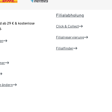
Filialabholung
d ab 29 € & kostenlose
Click & Collect
.
Filialreservierung
en
Filialfinder
ner
e ändern