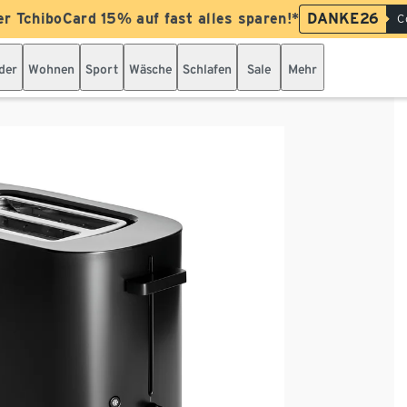
er TchiboCard 15% auf fast alles sparen!*
DANKE26
C
der
Wohnen
Sport
Wäsche
Schlafen
Sale
Mehr