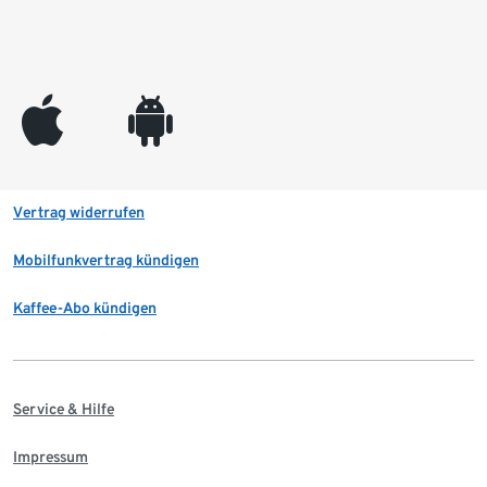
appleinc
android
Vertrag widerrufen
Mobilfunkvertrag kündigen
Kaffee-Abo kündigen
Service & Hilfe
Impressum