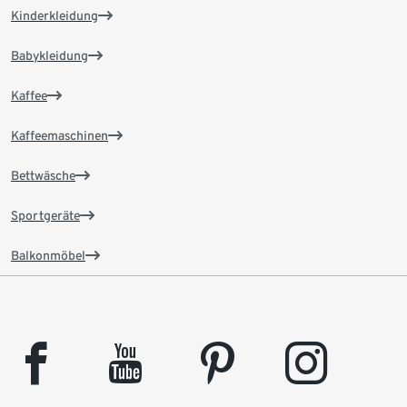
Kinderkleidung
Babykleidung
Kaffee
Kaffeemaschinen
Bettwäsche
Sportgeräte
Balkonmöbel
facebook
youtube
pinterest
instagram