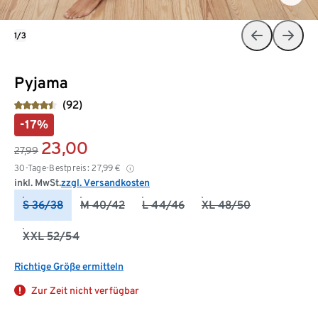
1/3
Pyjama
(92)
-17%
23,00
27,99
30-Tage-Bestpreis:
27,99
€
inkl. MwSt.
zzgl. Versandkosten
S 36/38
M 40/42
L 44/46
XL 48/50
XXL 52/54
Richtige Größe ermitteln
Zur Zeit nicht verfügbar