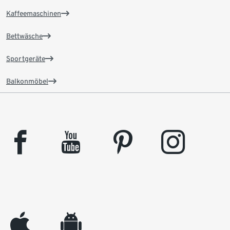
Kaffeemaschinen
Bettwäsche
Sportgeräte
Balkonmöbel
facebook
youtube
pinterest
instagram
appleinc
android