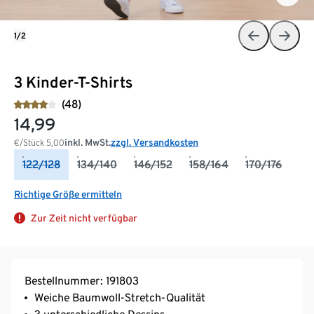
1/2
3 Kinder-T-Shirts
(48)
14,99
inkl. MwSt.
zzgl. Versandkosten
€/Stück
5,00
122/128
134/140
146/152
158/164
170/176
Richtige Größe ermitteln
Zur Zeit nicht verfügbar
Bestellnummer: 191803
Weiche Baumwoll-Stretch-Qualität