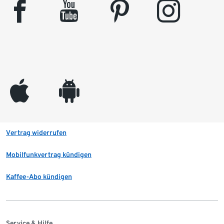
facebook
youtube
pinterest
instagram
appleinc
android
Vertrag widerrufen
Mobilfunkvertrag kündigen
Kaffee-Abo kündigen
Service & Hilfe