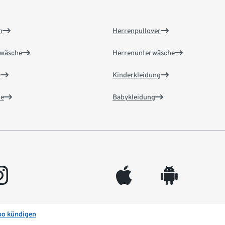
n
Herrenpullover
wäsche
Herrenunterwäsche
n
Kinderkleidung
e
Babykleidung
gram
appleinc
android
bo kündigen