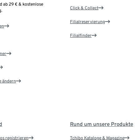
d ab 29 € & kostenlose
Click & Collect
.
Filialreservierung
en
Filialfinder
ner
e ändern
d
Rund um unsere Produkte
os registrieren
Tchibo Kataloge & Magazine