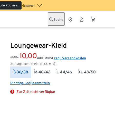
ode kopieren
Hinweis*
Suche
Loungewear-Kleid
10,00
15,59
inkl. MwSt.
zzgl. Versandkosten
30-Tage-Bestpreis:
10,00
€
S 36/38
M 40/42
L 44/46
XL 48/50
Richtige Größe ermitteln
Zur Zeit nicht verfügbar