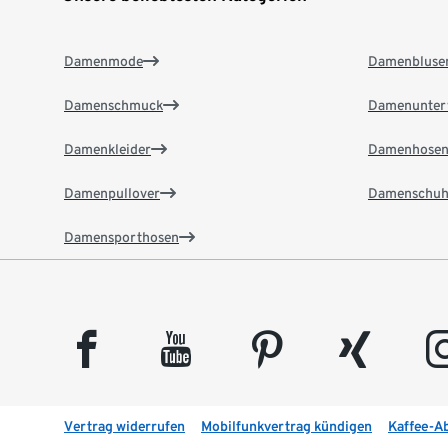
Damenmode
Damenbluse
Damenschmuck
Damenunter
Damenkleider
Damenhose
Damenpullover
Damenschuh
Damensporthosen
facebook
youtube
pinterest
xing
insta
Vertrag widerrufen
Mobilfunkvertrag kündigen
Kaffee-A