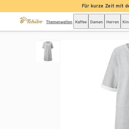
Für kurze Zeit mit d
Themenwelten
Kaffee
Damen
Herren
Kin