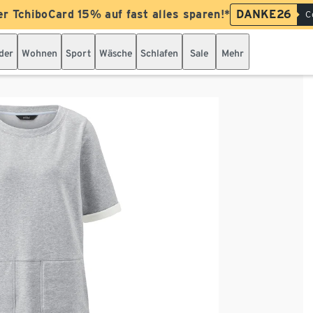
er TchiboCard 15% auf fast alles sparen!*
DANKE26
C
der
Wohnen
Sport
Wäsche
Schlafen
Sale
Mehr