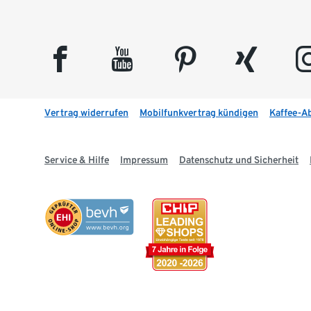
facebook
youtube
pinterest
xing
insta
Vertrag widerrufen
Mobilfunkvertrag kündigen
Kaffee-A
Service & Hilfe
Impressum
Datenschutz und Sicherheit