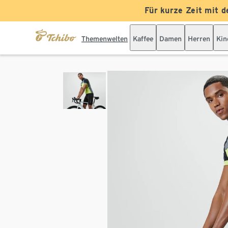
Für kurze Zeit mit d
Themenwelten
Kaffee
Damen
Herren
Kin