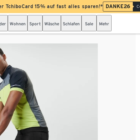
er TchiboCard 15% auf fast alles sparen!*
DANKE26
C
der
Wohnen
Sport
Wäsche
Schlafen
Sale
Mehr