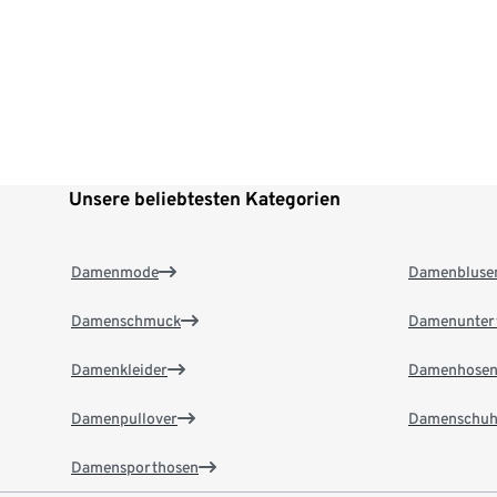
Unsere beliebtesten Kategorien
Damenmode
Damenbluse
Damenschmuck
Damenunter
Damenkleider
Damenhose
Damenpullover
Damenschuh
Damensporthosen