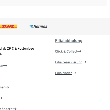
Filialabholung
d ab 29 € & kostenlose
Click & Collect
.
Filialreservierung
en
Filialfinder
ner
e ändern