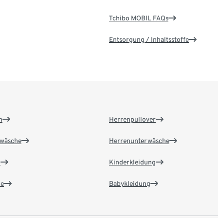
Tchibo MOBIL FAQs
Entsorgung / Inhaltsstoffe
n
Herrenpullover
wäsche
Herrenunterwäsche
n
Kinderkleidung
e
Babykleidung