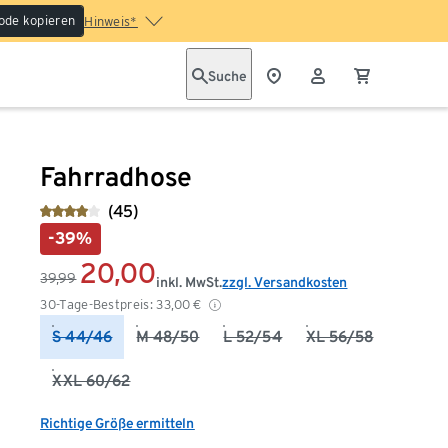
ode kopieren
Hinweis*
Suche
Fahrradhose
(45)
-39%
20,00
39,99
inkl. MwSt.
zzgl. Versandkosten
30-Tage-Bestpreis:
33,00
€
S 44/46
M 48/50
L 52/54
XL 56/58
XXL 60/62
Richtige Größe ermitteln