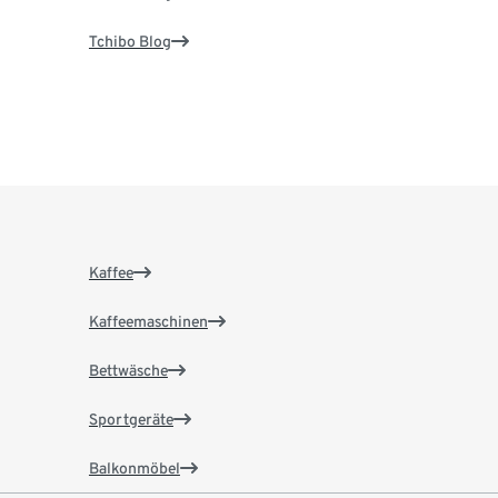
Tchibo Blog
Kaffee
Kaffeemaschinen
Bettwäsche
Sportgeräte
Balkonmöbel