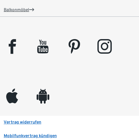
Balkonmöbel
facebook
youtube
pinterest
instagram
appleinc
android
Vertrag widerrufen
Mobilfunkvertrag kündigen