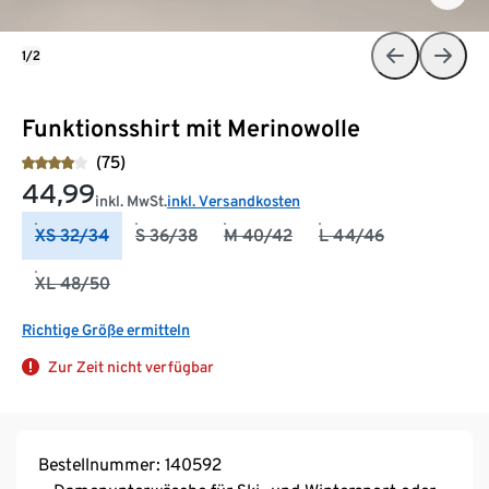
1/2
Funktionsshirt mit Merinowolle
(75)
44,99
inkl. MwSt.
inkl. Versandkosten
XS 32/34
S 36/38
M 40/42
L 44/46
XL 48/50
Richtige Größe ermitteln
Zur Zeit nicht verfügbar
Bestellnummer: 140592