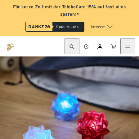
Für kurze Zeit mit der TchiboCard 15% auf fast alles
sparen!*
DANKE26
Code kopieren
Hinweis*