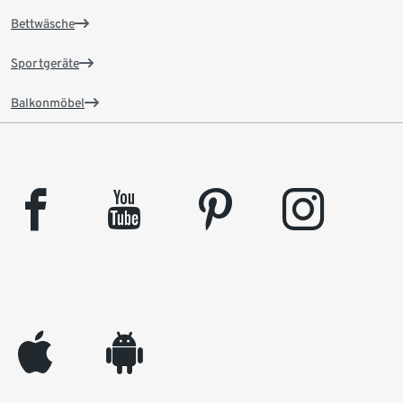
Bettwäsche
Sportgeräte
Balkonmöbel
facebook
youtube
pinterest
instagram
appleinc
android