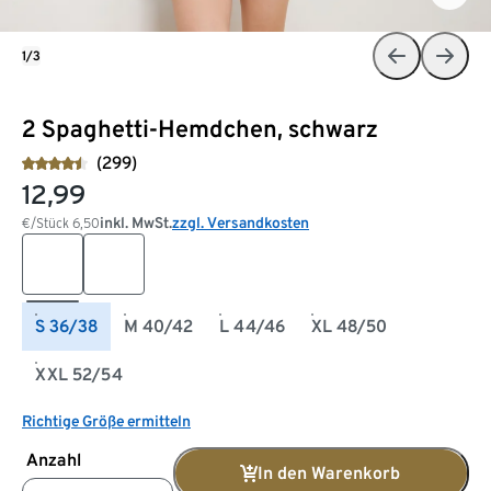
1/3
2 Spaghetti-Hemdchen, schwarz
(299)
12,99
inkl. MwSt.
zzgl. Versandkosten
€/Stück
6,50
S 36/38
M 40/42
L 44/46
XL 48/50
XXL 52/54
Richtige Größe ermitteln
Anzahl
In den Warenkorb