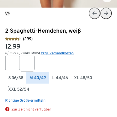
1/6
2 Spaghetti-Hemdchen, weiß
(299)
12,99
inkl. MwSt.
zzgl. Versandkosten
€/Stück
6,50
S 36/38
M 40/42
L 44/46
XL 48/50
XXL 52/54
Richtige Größe ermitteln
Zur Zeit nicht verfügbar