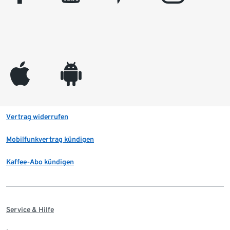
appleinc
android
Vertrag widerrufen
Mobilfunkvertrag kündigen
Kaffee-Abo kündigen
Service & Hilfe