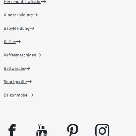
Herrenunterwäsche
Kinderkleidung
Babykleidung
Kaffee
Kaffeemaschinen
Bettwäsche
Sportgeräte
Balkonmöbel
facebook
youtube
pinterest
instagram