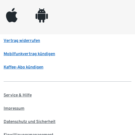
appleinc
android
Vertrag widerrufen
Mobilfunkvertrag kündigen
Kaffee-Abo kündigen
Service & Hilfe
Impressum
Datenschutz und Sicherheit
Einwilligungsmanagement