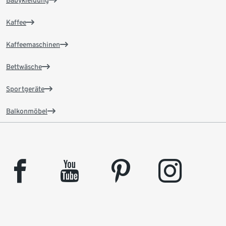
Babykleidung
Kaffee
Kaffeemaschinen
Bettwäsche
Sportgeräte
Balkonmöbel
facebook
youtube
pinterest
instagram