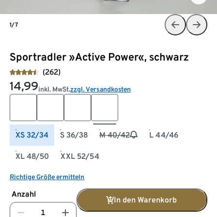
1/7
Sportradler »Active Power«, schwarz
(262)
14,99
inkl. MwSt.
zzgl. Versandkosten
XS 32/34
S 36/38
M 40/42
L 44/46
XL 48/50
XXL 52/54
Richtige Größe ermitteln
Anzahl
In den Warenkorb