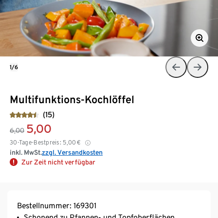
1/6
Multifunktions-Kochlöffel
(15)
5,00
6,00
30-Tage-Bestpreis:
5,00
€
inkl. MwSt.
zzgl. Versandkosten
Zur Zeit nicht verfügbar
Bestellnummer: 169301
Schonend zu Pfannen- und Topfoberflächen