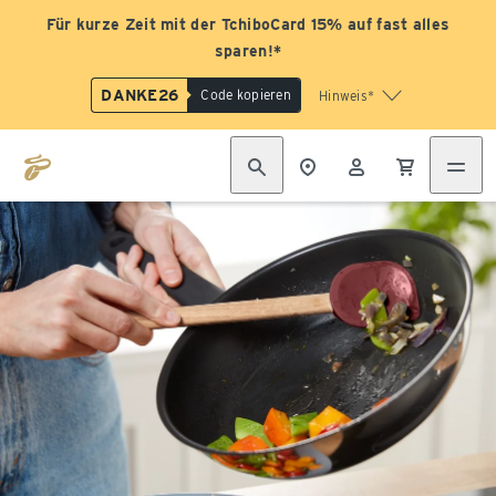
Für kurze Zeit mit der TchiboCard 15% auf fast alles
sparen!*
DANKE26
Code kopieren
Hinweis*