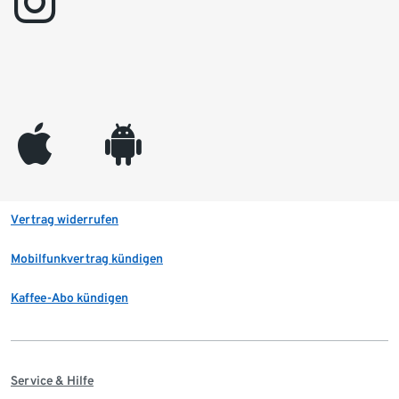
instagram
appleinc
android
Vertrag widerrufen
Mobilfunkvertrag kündigen
Kaffee-Abo kündigen
Service & Hilfe