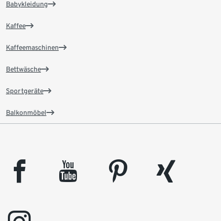
Babykleidung
Kaffee
Kaffeemaschinen
Bettwäsche
Sportgeräte
Balkonmöbel
facebook
youtube
pinterest
xing