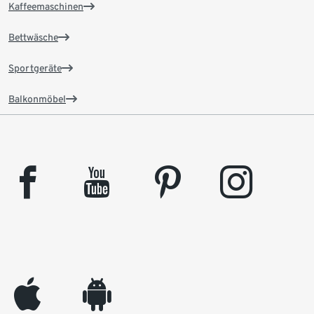
Kaffeemaschinen
Bettwäsche
Sportgeräte
Balkonmöbel
facebook
youtube
pinterest
instagram
appleinc
android