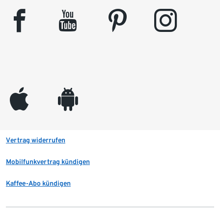
facebook
youtube
pinterest
instagram
appleinc
android
Vertrag widerrufen
Mobilfunkvertrag kündigen
Kaffee-Abo kündigen