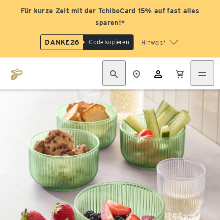
Für kurze Zeit mit der TchiboCard 15% auf fast alles
sparen!*
DANKE26
Code kopieren
Hinweis*