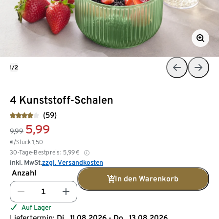
1/2
4 Kunststoff-Schalen
(59)
5,99
9,99
€/Stück
1,50
30-Tage-Bestpreis:
5,99
€
inkl. MwSt.
zzgl. Versandkosten
Anzahl
In den Warenkorb
Auf Lager
Liefertermin:
Di., 11.08.2026 - Do., 13.08.2026