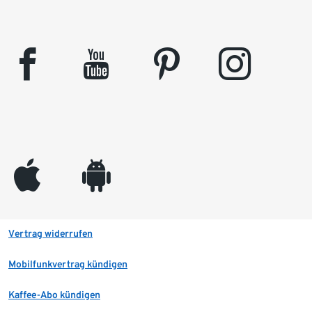
facebook
youtube
pinterest
instagram
appleinc
android
Vertrag widerrufen
Mobilfunkvertrag kündigen
Kaffee-Abo kündigen