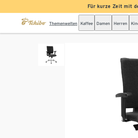
Für kurze Zeit mit d
Themenwelten
Kaffee
Damen
Herren
Kin