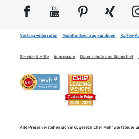
facebook
youtube
pinterest
xing
insta
Vertrag widerrufen
Mobilfunkvertrag kündigen
Kaffee-A
Service & Hilfe
Impressum
Datenschutz und Sicherheit
Alle Preise verstehen sich inkl. gesetzlicher Mehrwertsteuer u