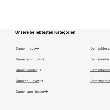
Unsere beliebtesten Kategorien
Damenmode
Damenbluse
Damenschmuck
Damenunter
Damenkleider
Damenhose
Damenpullover
Damenschuh
Damensporthosen