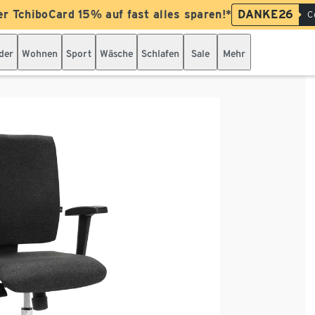
er TchiboCard 15% auf fast alles sparen!*
DANKE26
C
der
Wohnen
Sport
Wäsche
Schlafen
Sale
Mehr