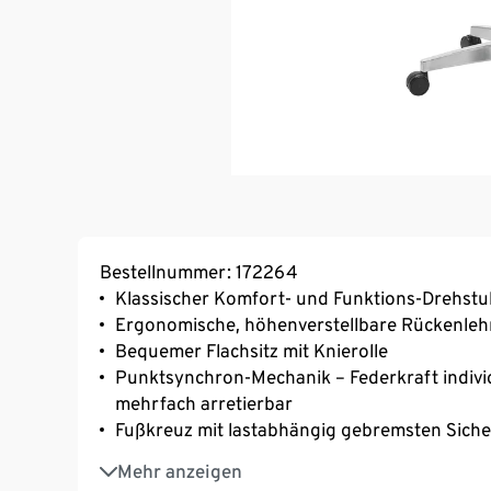
Bestellnummer: 172264
Klassischer Komfort- und Funktions-Drehstu
Ergonomische, höhenverstellbare Rückenle
Bequemer Flachsitz mit Knierolle
Punktsynchron-Mechanik – Federkraft individ
mehrfach arretierbar
Fußkreuz mit lastabhängig gebremsten Siche
Stufenlose Sitzhöhen-Verstellung mit Toplift
Mehr anzeigen
Inkl. höhenverstellbarer Armlehne »T2«