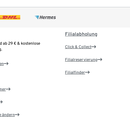
Filialabholung
d ab 29 € & kostenlose
Click & Collect
.
Filialreservierung
en
Filialfinder
ner
e ändern