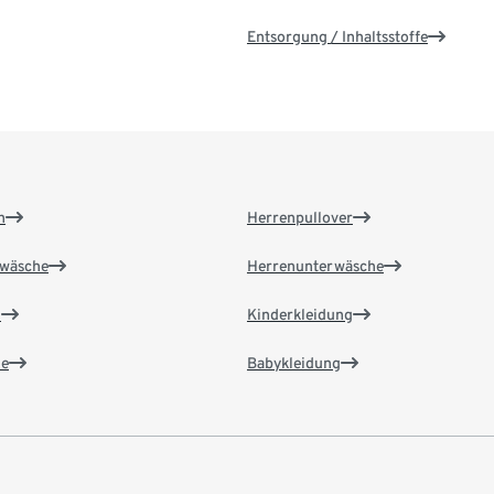
Entsorgung / Inhaltsstoffe
n
Herrenpullover
wäsche
Herrenunterwäsche
n
Kinderkleidung
e
Babykleidung