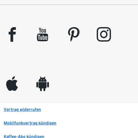
facebook
youtube
pinterest
instagram
appleinc
android
Vertrag widerrufen
Mobilfunkvertrag kündigen
Kaffee-Abo kündigen