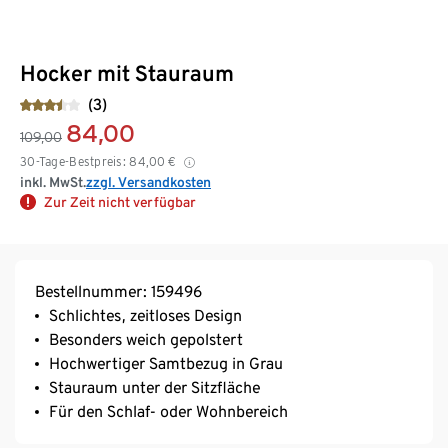
Hocker mit Stauraum
(3)
84,00
109,00
30-Tage-Bestpreis:
84,00
€
inkl. MwSt.
zzgl. Versandkosten
Zur Zeit nicht verfügbar
Bestellnummer: 159496
Schlichtes, zeitloses Design
Besonders weich gepolstert
Hochwertiger Samtbezug in Grau
Stauraum unter der Sitzfläche
Für den Schlaf- oder Wohnbereich