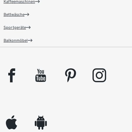
Kaffeemaschinen
Bettwäsche
Sportgeräte
Balkonmöbel
facebook
youtube
pinterest
instagram
appleinc
android