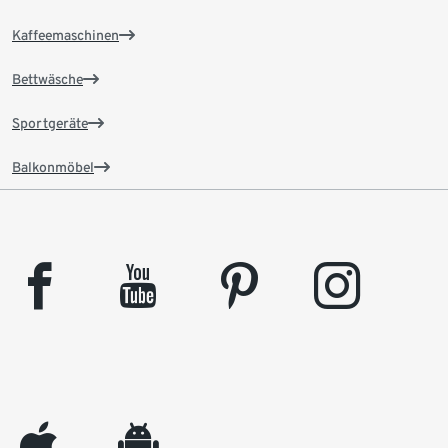
Kaffeemaschinen
Bettwäsche
Sportgeräte
Balkonmöbel
facebook
youtube
pinterest
instagram
appleinc
android