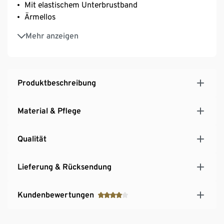
Mit elastischem Unterbrustband
Ärmellos
Brustpartie in Wickeloptik mit V-Ausschnitt vorne
Mehr anzeigen
und hinten
Mit Elasthan: formbeständig, perfekter Sitz, hoher
Tragekomfort
Produktbeschreibung
Material & Pflege
Qualität
Lieferung & Rücksendung
Kundenbewertungen