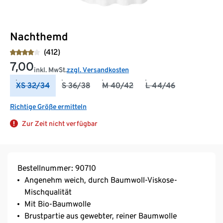
Nachthemd
(412)
7,00
inkl. MwSt.
zzgl. Versandkosten
XS 32/34
S 36/38
M 40/42
L 44/46
Richtige Größe ermitteln
Zur Zeit nicht verfügbar
Bestellnummer: 90710
Angenehm weich, durch Baumwoll-Viskose-
Mischqualität
Mit Bio-Baumwolle
Brustpartie aus gewebter, reiner Baumwolle