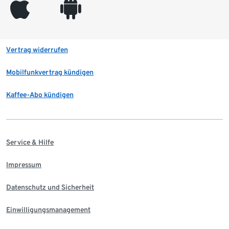
appleinc
android
Vertrag widerrufen
Mobilfunkvertrag kündigen
Kaffee-Abo kündigen
Service & Hilfe
Impressum
Datenschutz und Sicherheit
Einwilligungsmanagement