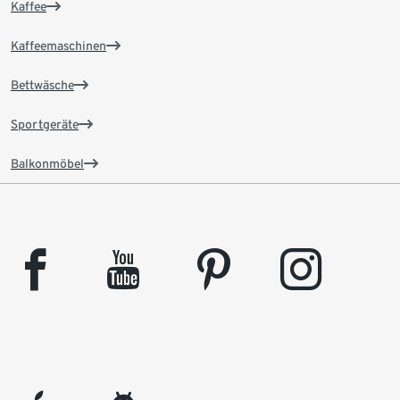
Kaffee
Kaffeemaschinen
Bettwäsche
Sportgeräte
Balkonmöbel
facebook
youtube
pinterest
instagram