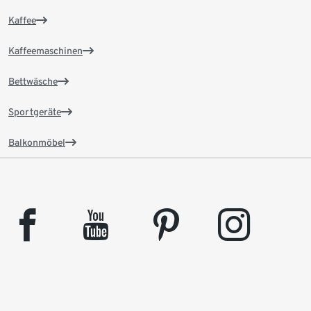
Kaffee
Kaffeemaschinen
Bettwäsche
Sportgeräte
Balkonmöbel
facebook
youtube
pinterest
instagram