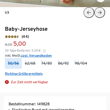
1/3
Baby-Jerseyhose
(44)
5,00
8,00
30-Tage-Bestpreis:
5,00
€
inkl. MwSt.
zzgl. Versandkosten
50/56
62/68
74/80
86/92
98/104
Richtige Größe ermitteln
Zur Zeit nicht verfügbar
Bestellnummer: 149828
Elastischer Bund mit innenliegender