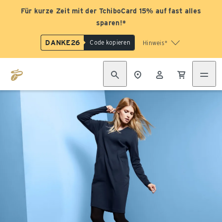
Für kurze Zeit mit der TchiboCard 15% auf fast alles
sparen!*
DANKE26
Code kopieren
Hinweis*