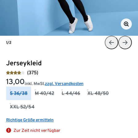
1/2
Jerseykleid
(375)
13,00
inkl. MwSt.
zzgl. Versandkosten
S 36/38
M 40/42
L 44/46
XL 48/50
XXL 52/54
Richtige Größe ermitteln
Zur Zeit nicht verfügbar