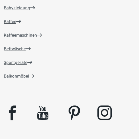
Babykleidung
Kaffee
Kaffeemaschinen
Bettwäsche
Sportgeräte
Balkonmöbel
facebook
youtube
pinterest
instagram