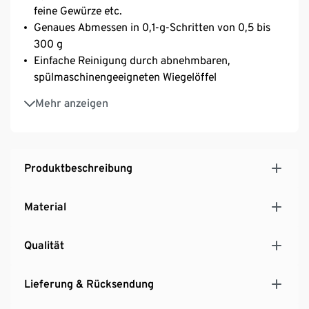
feine Gewürze etc.
Genaues Abmessen in 0,1-g-Schritten von 0,5 bis
300 g
Einfache Reinigung durch abnehmbaren,
spülmaschinengeeigneten Wiegelöffel
TARA Zuwiegefunktion
Mehr anzeigen
Einstellbare Maßeiniheiten: g/oz
Griff mit Aufhängeöse
Volumenmarkierungen
Automatisches Abschalten nach 2 Minuten
Produktbeschreibung
Material
Qualität
Lieferung & Rücksendung