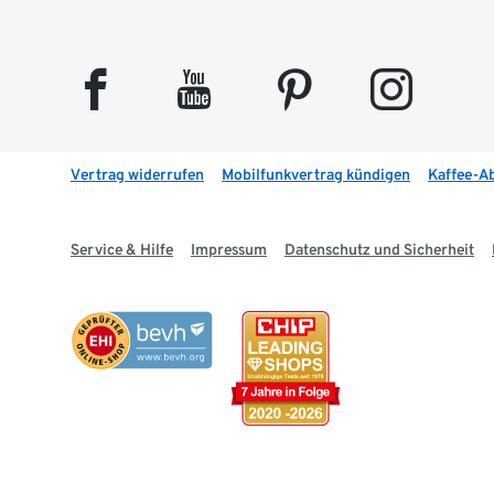
facebook
youtube
pinterest
instagram
Vertrag widerrufen
Mobilfunkvertrag kündigen
Kaffee-A
Service & Hilfe
Impressum
Datenschutz und Sicherheit