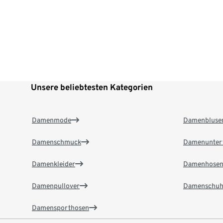
Unsere beliebtesten Kategorien
Damenmode
Damenbluse
Damenschmuck
Damenunter
Damenkleider
Damenhose
Damenpullover
Damenschuh
Damensporthosen