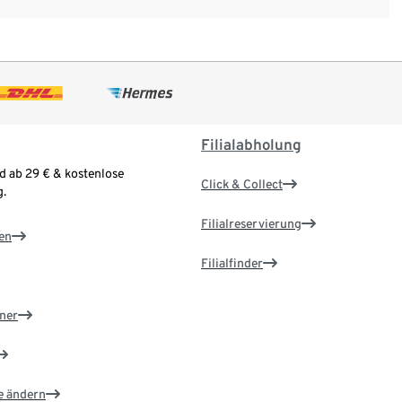
Filialabholung
d ab 29 € & kostenlose
Click & Collect
.
Filialreservierung
en
Filialfinder
ner
e ändern