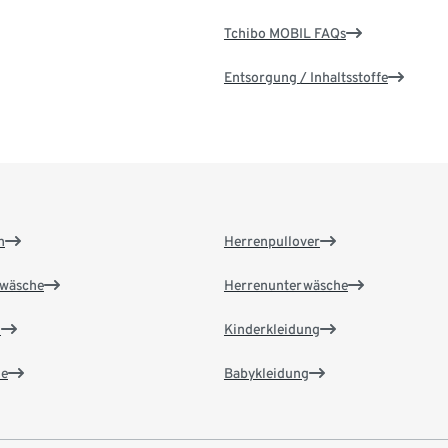
Tchibo MOBIL FAQs
Entsorgung / Inhaltsstoffe
n
Herrenpullover
wäsche
Herrenunterwäsche
n
Kinderkleidung
e
Babykleidung