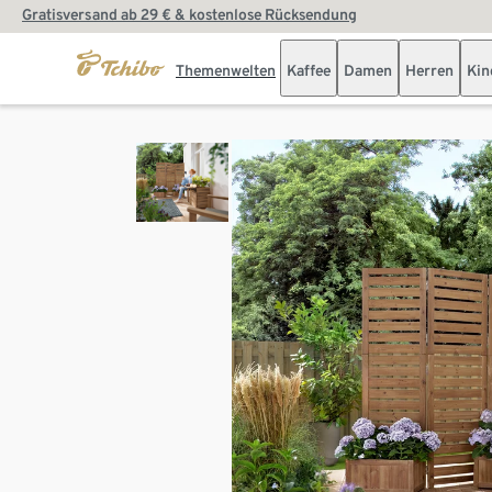
Gratisversand ab 29 € & kostenlose Rücksendung
Themenwelten
Kaffee
Damen
Herren
Kin