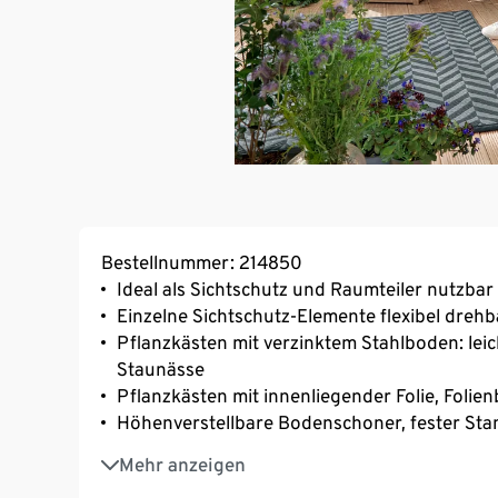
Bestellnummer: 214850
Ideal als Sichtschutz und Raumteiler nutzbar
Einzelne Sichtschutz-Elemente flexibel drehb
Pflanzkästen mit verzinktem Stahlboden: lei
Staunässe
Pflanzkästen mit innenliegender Folie, Folie
Höhenverstellbare Bodenschoner, fester St
Inkl. Wandbefestigung
Mehr anzeigen
Aus FSC®-zertifiziertem Massiv-Holz, lasiert